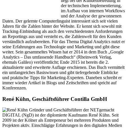
liegt bei der Kundenbetreuung in
der technischen Implementierung,
im Aufbau von internen Workflows
und der Analyse der gewonnenen
Daten. Der gelernte Computerlinguist interessiert sich seit vielen
Jahren für die Zahlen hinter der Website. Er kennt sich sowohl mit
Tracking-Einbindung als auch den verschiedensten Anforderungen
an Reportings aus und versteht es, die Zahlenwelt für den Kunden
verständlich aufzubereiten. Für das Thema Digital Analytics nutzt er
seine Erfahrungen aus Technologie und Marketing und gibt diese
weiter. Sein gesammeltes Wissen hat er 2014 in dem Buch „Google
Analytics – Das umfassende Handbuch“ (Rheinwerk Verlag,
ehemals Galileo) veröffentlicht; Ende 2015 ist bereits die 2.
aktualisierte und erweiterte Auflage erschienen. Das Buch vermittelt
ein umfangreiches Basiswissen und gibt tiefergehende Einblicke
und praktische Tipps für Marketing-Experten. Daneben schreibt er
immer wieder Artikel in Blogs und Zeitschriften und spricht auf
Konferenzen.
René Kühn, Geschäftsführer Contilla GmbH
Gründer und Geschäftsführer der NETgemacht
DIGITAL (NgD) ist der diplomierte Kaufmann René Kühn. Seit
2009 ist der Kölner als Entrepeneur bei mehreren Produkten und
Projekten aktiv. Einschlägige Erfahrungen in den digitalen Medien