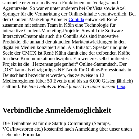
sammelte er zuvor in diversen Funktionen auf Verlags- und
Agenturseite. So war er unter anderem bei OnVista sowie Axel
Springer für die Vermarktung der Online-Inhalte verantwortlich. Bei
dem Content-Marketing Anbieter
Contilla
entwickelt René
zusammen mit seinem Team in Köln eine Technologie für
interaktive Content-Marketing-Projekte. Sowohl die Software
InteractiveCreator als auch die Contilla Ads sind innovative
Produkte, die anhand der aktuellen Marktentwicklungen in den
digitalen Medien konzipiert sind. Als Initiator, Speaker und gute
Seele der CMCX ist René Kühn damit eine der treibenden Kräfte
für diese Kommunikationsdisziplin. Ein weiteres selbst initiiertes
Projekt ist die „Herzensangelegenheit“ Online-Stammtisch. Der
„OS“ kann als einzigartiges NETwork für Online-Professionals in
Deutschland bezeichnet werden, das zeitweise in 12
Medienregionen (über 50 Events und bis zu 6.000 Gästen jährlich)
stattfand.
Weitere Details zu René findest Du unter diesem
Link
.
Verbindliche Anmeldemöglichkeit
Die Teilnahme ist für die Startup-Community (Startups,
VCs/Investoren etc.) kostenfrei nach Anmeldung über unser unten
stehendes Formular.